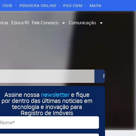
CNIB
PENHORA ONLINE
PGV-CNM
MAPA
ncia
Educa RI
Fale Conosco
Comunicação
Pesquisar
Assine nossa
newsletter
e fique
por dentro das últimas notícias em
tecnologia e inovação para
Registro de Imóveis