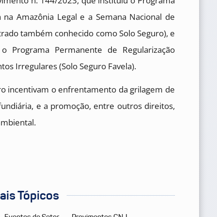
rovimento n. 144/2023, que instituiu o Programa
a na Amazônia Legal e a Semana Nacional de
ntrado também conhecido como Solo Seguro), e
u o Programa Permanente de Regularização
os Irregulares (Solo Seguro Favela).
guro incentivam o enfrentamento da grilagem de
undiária, e a promoção, entre outros direitos,
ambiental.
pais Tópicos
Eventos do Setor
Provimentos CNJ