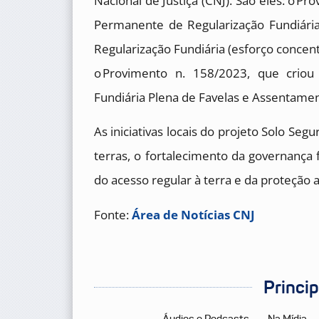
Nacional de Justiça (CNJ). São eles: o P
Permanente de Regularização Fundiári
Regularização Fundiária (esforço conce
o Provimento n. 158/2023, que crio
Fundiária Plena de Favelas e Assentament
As iniciativas locais do projeto Solo Se
terras, o fortalecimento da governança f
do acesso regular à terra e da proteção 
Fonte:
Área de Notícias CNJ
Princi
Áudios e Podcasts
Na Mídia