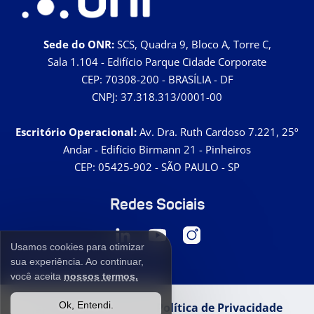
Sede do ONR:
SCS, Quadra 9, Bloco A, Torre C,
Sala 1.104 - Edifício Parque Cidade Corporate
CEP: 70308-200 - BRASÍLIA - DF
CNPJ: 37.318.313/0001-00
Escritório Operacional:
Av. Dra. Ruth Cardoso 7.221, 25º
Andar - Edifício Birmann 21 - Pinheiros
CEP: 05425-902 - SÃO PAULO - SP
Redes Sociais
Usamos cookies para otimizar
sua experiência. Ao continuar,
você aceita
nossos termos.
Ok, Entendi.
Termos de Uso
Política de Privacidade