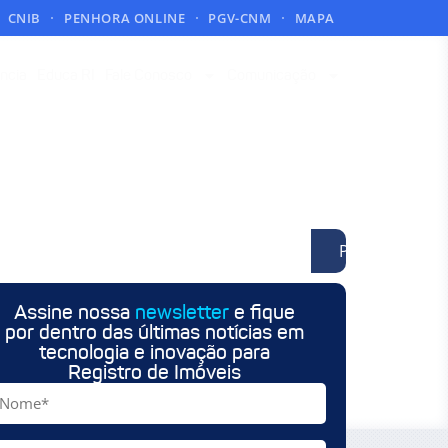
CNIB
PENHORA ONLINE
PGV-CNM
MAPA
ncia
Educa RI
Fale Conosco
Comunicação
Pesquisar
Assine nossa
newsletter
e fique
por dentro das últimas notícias em
tecnologia e inovação para
Registro de Imóveis