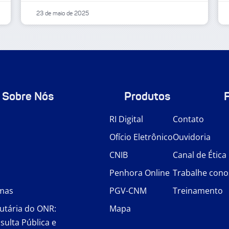
23 de maio de 2025
Sobre Nós
Produtos
RI Digital
Contato
Ofício Eletrônico
Ouvidoria
CNIB
Canal de Ética
Penhora Online
Trabalhe cono
rmas
PGV-CNM
Treinamento
utária do ONR:
Mapa
sulta Pública e