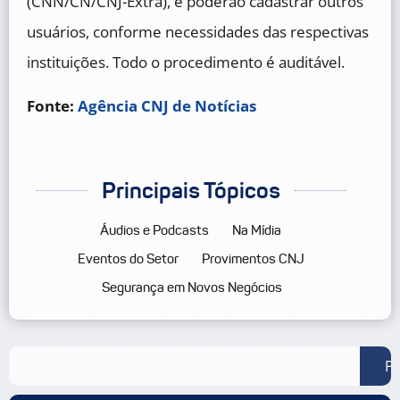
(CNN/CN/CNJ-Extra), e poderão cadastrar outros
usuários, conforme necessidades das respectivas
instituições. Todo o procedimento é auditável.
Fonte:
Agência CNJ de Notícias
Principais Tópicos
Áudios e Podcasts
Na Mídia
Eventos do Setor
Provimentos CNJ
Segurança em Novos Negócios
Pe