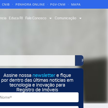
CNIB
PENHORA ONLINE
PGV-CNM
MAPA
ncia
Educa RI
Fale Conosco
Comunicação
Pesquisar
Assine nossa
newsletter
e fique
por dentro das últimas notícias em
tecnologia e inovação para
Registro de Imóveis