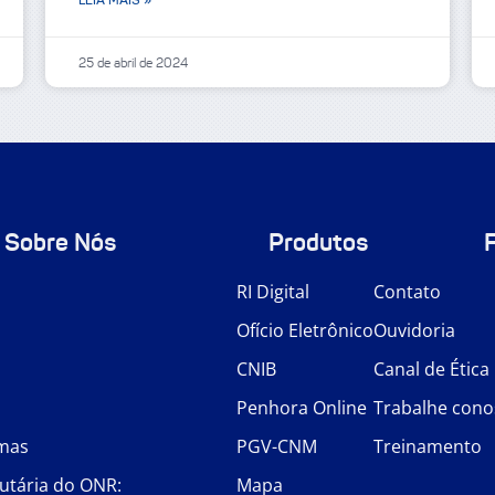
25 de abril de 2024
Sobre Nós
Produtos
RI Digital
Contato
Ofício Eletrônico
Ouvidoria
CNIB
Canal de Ética
Penhora Online
Trabalhe cono
rmas
PGV-CNM
Treinamento
utária do ONR:
Mapa