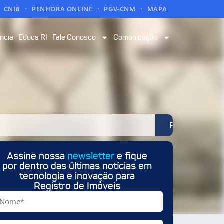
CNIB
PENHORA ONLINE
PGV-CNM
MAPA
ncia
Educa RI
Fale Conosco
Comunicação
Pesquisar
Assine nossa
newsletter
e fique
por dentro das últimas notícias em
tecnologia e inovação para
Registro de Imóveis