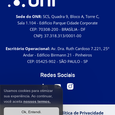
Sede do ONR:
SCS, Quadra 9, Bloco A, Torre C,
Sala 1.104 - Edifício Parque Cidade Corporate
CEP: 70308-200 - BRASÍLIA - DF
CNPJ: 37.318.313/0001-00
Escritório Operacional:
Av. Dra. Ruth Cardoso 7.221, 25º
Andar - Edifício Birmann 21 - Pinheiros
CEP: 05425-902 - SÃO PAULO - SP
Redes Sociais
Usamos cookies para otimizar
sua experiência. Ao continuar,
você aceita
nossos termos.
Ok, Entendi.
Termos de Uso
Política de Privacidade