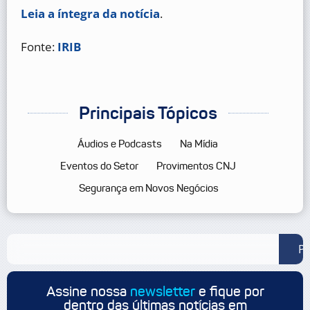
Leia a íntegra da notícia
.
Fonte:
IRIB
Principais Tópicos
Áudios e Podcasts
Na Mídia
Eventos do Setor
Provimentos CNJ
Segurança em Novos Negócios
Pe
Assine nossa
newsletter
e fique por
dentro das últimas notícias em