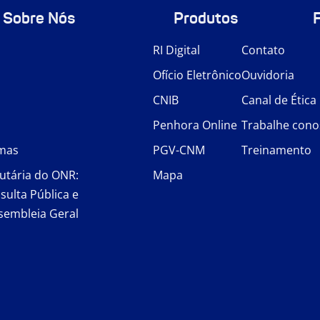
Sobre Nós
Produtos
RI Digital
Contato
Ofício Eletrônico
Ouvidoria
CNIB
Canal de Ética
Penhora Online
Trabalhe cono
rmas
PGV-CNM
Treinamento
utária do ONR:
Mapa
sulta Pública e
sembleia Geral