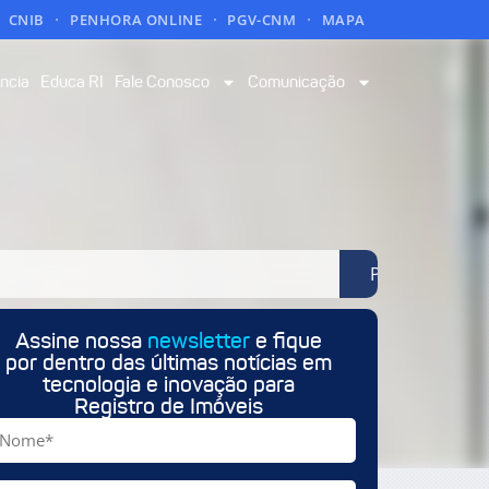
CNIB
PENHORA ONLINE
PGV-CNM
MAPA
ncia
Educa RI
Fale Conosco
Comunicação
Pesquisar
Assine nossa
newsletter
e fique
por dentro das últimas notícias em
tecnologia e inovação para
Registro de Imóveis