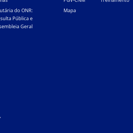
rmas
PGV-CNM
Treinamento
utária do ONR:
Mapa
sulta Pública e
sembleia Geral
,